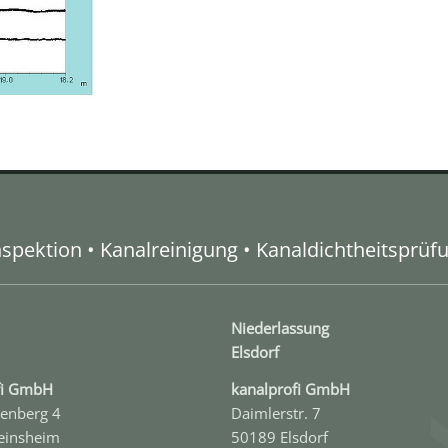
spektion • Kanalreinigung • Kanaldichtheitsprüf
Niederlassung
Elsdorf
ofi GmbH
kanal­profi GmbH
enberg 4
Daimlerstr. 7
einsheim
50189 Elsdorf