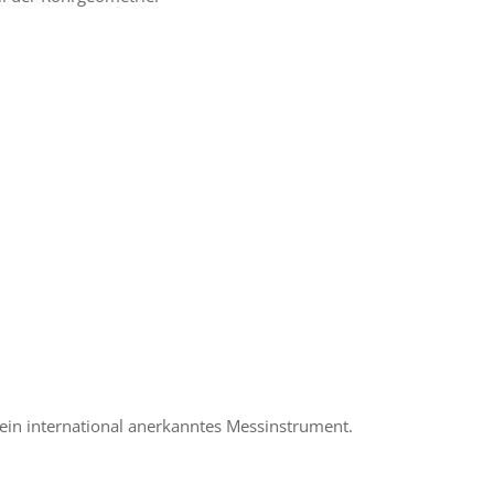
n inter­na­tio­nal aner­kann­tes Messinstrument.