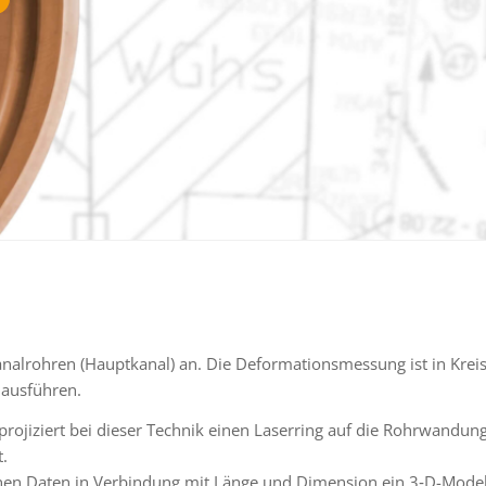
alrohren (Hauptkanal) an. Die Deformationsmessung ist in Kreisp
ausfüh­ren.
roji­ziert bei dieser Technik einen Laserring auf die Rohrwandung
t.
ne­nen Daten in Verbindung mit Länge und Dimension ein 3‑D-Mode