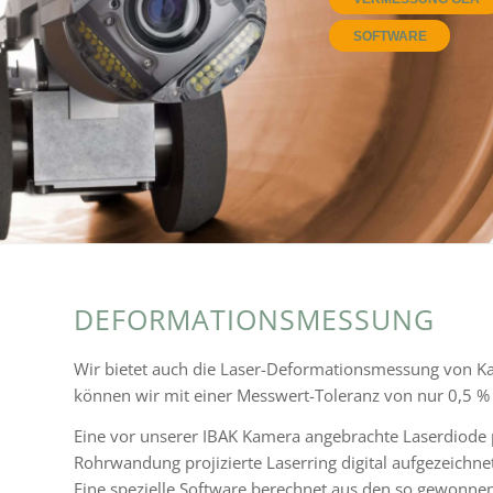
SOFTWARE
DEFORMATIONSMESSUNG
Wir bietet auch die Laser-Deformationsmessung von Kan
können wir mit einer Messwert-Toleranz von nur 0,5 % 
Eine vor unse­rer IBAK Kamera ange­brachte Laserdiode p
Rohrwandung proji­zierte Laserring digi­tal aufge­zeich­ne
Eine spezi­elle Software berech­net aus den so gewon­