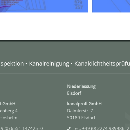
spektion • Kanalreinigung • Kanaldichtheitsprüf
Niederlassung
Elsdorf
ofi GmbH
kanal­profi GmbH
enberg 4
Daimlerstr. 7
einsheim
50189 Elsdorf
+49 (0) 6551 147425–0
Tel.: +49 (0) 2274 939986–2