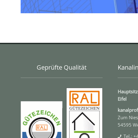
Geprüfte Qualität
Kanalin
Hauptsitz
Eifel
kanal­pr
Zum Nies
54595 W
Tel.: 