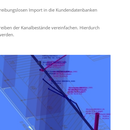
reibungs­lo­sen Import in die Kundendatenbanken
hreiben der Kanalbestände verein­fa­chen. Hierdurch
werden.