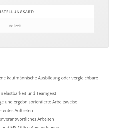
NSTELLUNGSART:
Vollzeit
sene kauf­män­ni­sche Ausbildung oder vergleich­bare
Belastbarkeit und Teamgeist
ige und ergeb­nis­ori­en­tierte Arbeitsweise
ten­tes Auftreten
­ver­ant­wort­li­ches Arbeiten
C und MS-Office-Anwendungen