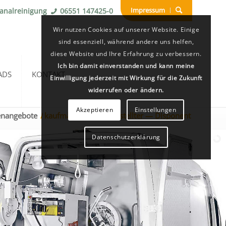
Impressum
Kanalreinigung
06551 147425-0
Wir nutzen Cookies auf unserer Website. Einige
sind essenziell, während andere uns helfen,
diese Website und Ihre Erfahrung zu verbessern.
Ich bin damit einverstanden und kann meine
ADS
KONTAKT
Einwilligung jederzeit mit Wirkung für die Zukunft
widerrufen oder ändern.
Akzeptieren
Einstellungen
lenangebote
/
kaufmännischer Angestellter — Disponent
Datenschutzerklärung