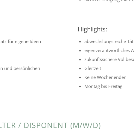
Highlights:
latz für eigene Ideen
abwechs­lungs­rei­che T
eigen­ver­ant­wort­li­che
zukunfts­si­chere Vollbe
n und persön­li­chen
Gleitzeit
Keine Wochenenden
Montag bis Freitag
TER / DISPONENT (M/W/D)