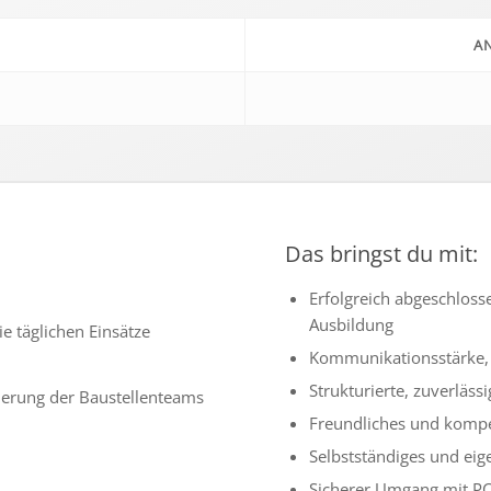
A
Das bringst du mit:
Erfolgreich abge­schlos­
Ausbildung
 tägli­chen Einsätze
Kommunikationsstärke, 
Strukturierte, zuver­läs­s
euerung der Baustellenteams
Freundliches und kompe­
Selbstständiges und eigen
Sicherer Umgang mit P