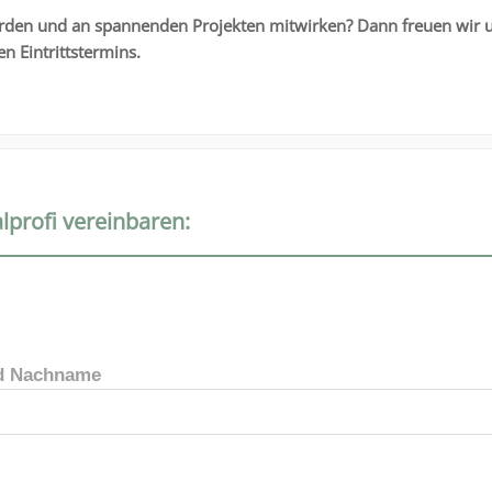
rden und an span­nen­den Projekten mitwir­ken? Dann freuen wir u
en Eintrittstermins.
lprofi vereinbaren:
nd Nachname