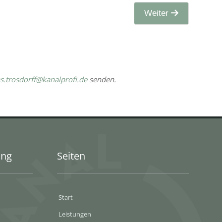
Weiter
as.trosdorff@kanalprofi.de
senden.
ung
Seiten
Start
Leistungen