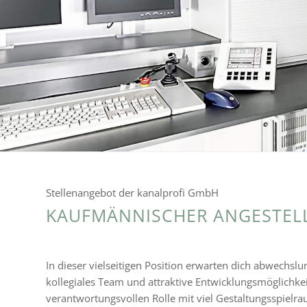
Stellenangebot der kanal­profi GmbH
KAUFMÄNNISCHER ANGESTELL
In dieser viel­sei­ti­gen Position erwar­ten dich abwechs­l
kolle­gia­les Team und attrak­tive Entwicklungsmöglichkei
verant­wor­tungs­vol­len Rolle mit viel Gestaltungsspielr