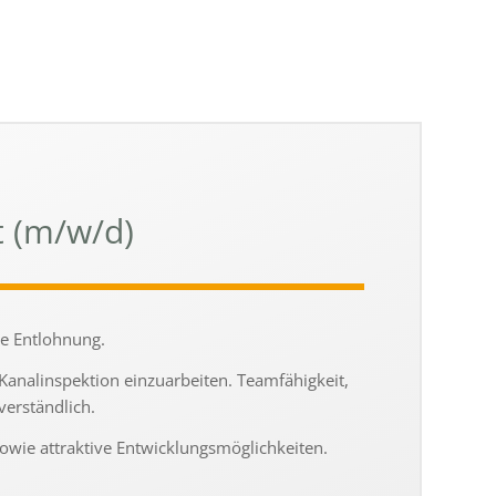
t (m/w/d)
hte Entlohnung.
Kanalinspektion einzu­ar­bei­ten. Teamfähigkeit,
r­ständ­lich.
sowie attrak­tive Entwicklungsmöglichkeiten.