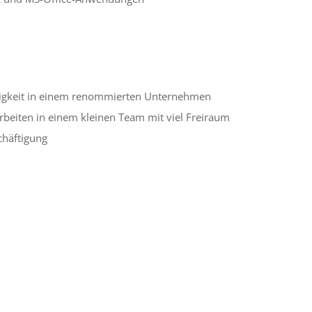
ätigkeit in einem renom­mier­ten Unternehmen
s Arbeiten in einem klei­nen Team mit viel Freiraum
schäftigung