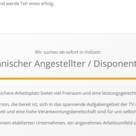
und werde Teil eines erfolg­
Wir suchen ab sofort in Vollzeit:
ischer Angestellter / Disponen
si­chere Arbeitsplatz bietet viel Freiraum und eine leis­tungs­ge­rec
son, die bereit ist, sich in das span­nende Aufgabengebiet der TV-
eit und eine hohe Verantwortungsbereitschaft sind für uns selbst­ve
in einem etablier­ten Unternehmen, ein ange­neh­mes Arbeitsumfeld 