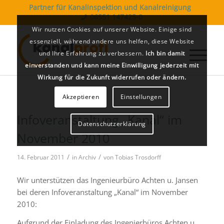
Partner für Kanalinspektion und Kanalreinigung
06551 147425-0
Wir nutzen Cookies auf unserer Website. Einige sind
essenziell, während andere uns helfen, diese Website
und Ihre Erfahrung zu verbessern.
Ich bin damit
einverstanden und kann meine Einwilligung jederzeit mit
Wirkung für die Zukunft widerrufen oder ändern.
Akzeptieren
Einstellungen
Infoveranstaltung „Kanal“ im
Datenschutzerklärung
November 2010
/
/
14. Februar 2011
in
Archiv
von
Tobias Trosdorff
Wir unter­stüt­zen das Ingenieurbüro Achten u. Jansen
bei deren Infoveranstaltung „Kanal“ im November
2010:
Aufgrund der Einladung des Ingenierbüros Achten u.