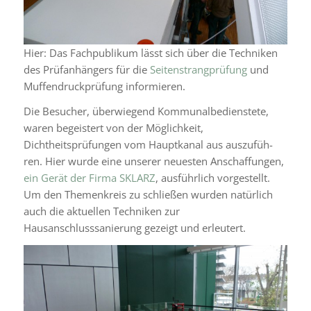
Hier: Das Fachpublikum lässt sich über die Techniken
des Prüfanhängers für die
Seitenstrangprüfung
und
Muffendruckprüfung infor­mie­ren.
Die Besucher, über­wie­gend Kommunalbedienstete,
waren begeis­tert von der Möglichkeit,
Dichtheitsprüfungen vom Hauptkanal aus auszu­füh­
ren. Hier wurde eine unse­rer neues­ten Anschaffungen,
ein Gerät der Firma SKLARZ
, ausführ­lich vorge­stellt.
Um den Themenkreis zu schlie­ßen wurden natür­lich
auch die aktu­el­len Techniken zur
Hausanschlusssanierung gezeigt und erleu­tert.