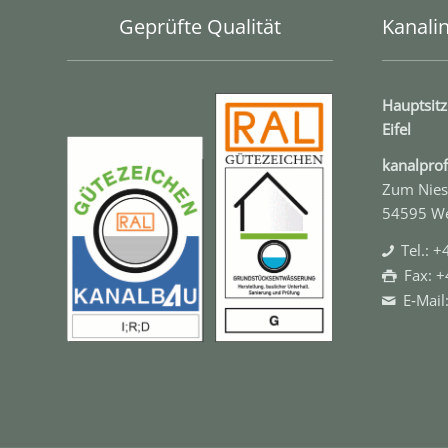
Geprüfte Qualität
Kanalin
Hauptsitz
Eifel
kanal­pr
Zum Nies
54595 W
Tel.: 
Fax: 
E‑Mail