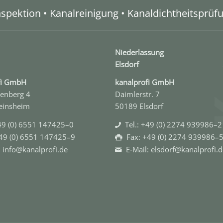
spektion • Kanalreinigung • Kanaldichtheitsprüf
Niederlassung
Elsdorf
ofi GmbH
kanal­profi GmbH
enberg 4
Daimlerstr. 7
einsheim
50189 Elsdorf
+49 (0) 6551 147425–0
Tel.: +49 (0) 2274 939986–2
+49 (0) 6551 147425–9
Fax: +49 (0) 2274 939986–
: info@kanalprofi.de
E‑Mail: elsdorf@kanalprofi.