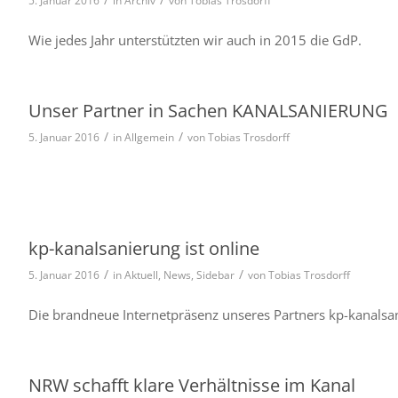
5. Januar 2016
in
Archiv
von
Tobias Trosdorff
Wie jedes Jahr unter­stütz­ten wir auch in 2015 die GdP.
Unser Partner in Sachen KANALSANIERUNG
/
/
5. Januar 2016
in
Allgemein
von
Tobias Trosdorff
kp-kanalsanierung ist online
/
/
5. Januar 2016
in
Aktuell
,
News
,
Sidebar
von
Tobias Trosdorff
Die brand­neue Internetpräsenz unse­res Partners kp-kanal­sa­n
NRW schafft klare Verhältnisse im Kanal