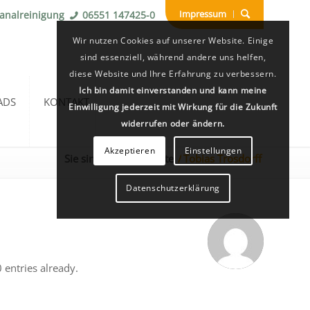
Impressum
Kanalreinigung
06551 147425-0
Wir nutzen Cookies auf unserer Website. Einige
sind essenziell, während andere uns helfen,
diese Website und Ihre Erfahrung zu verbessern.
Ich bin damit einverstanden und kann meine
ADS
KONTAKT
Einwilligung jederzeit mit Wirkung für die Zukunft
widerrufen oder ändern.
Akzeptieren
Einstellungen
Sie sind hier:
Startseite
/
Tobias Trosdorff
Datenschutzerklärung
 entries already.