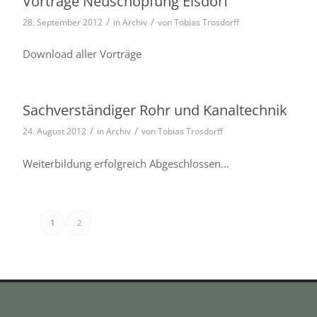
Vorträge Neuschöpfung Elsdorf
/
/
28. September 2012
in
Archiv
von
Tobias Trosdorff
Download aller Vorträge
Sachverständiger Rohr und Kanaltechnik
/
/
24. August 2012
in
Archiv
von
Tobias Trosdorff
Weiterbildung erfolg­reich Abgeschlossen…
1
2