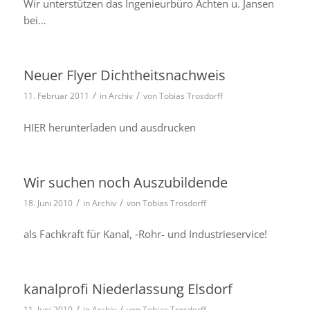
Wir unter­stüt­zen das Ingenieurbüro Achten u. Jansen
bei…
Neuer Flyer Dichtheitsnachweis
/
/
11. Februar 2011
in
Archiv
von
Tobias Trosdorff
HIER herun­ter­la­den und ausdru­cken
Wir suchen noch Auszubildende
/
/
18. Juni 2010
in
Archiv
von
Tobias Trosdorff
als Fachkraft für Kanal, ‑Rohr- und Industrieservice!
kanalprofi Niederlassung Elsdorf
/
/
11. Juni 2010
in
Archiv
von
Tobias Trosdorff