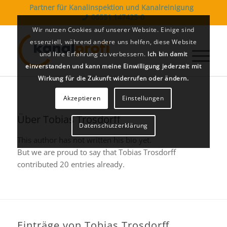
Partner für Kanalinspektion und Kanalreinigung
06551 147425-0
Wir nutzen Cookies auf unserer Website. Einige sind
essenziell, während andere uns helfen, diese Website
und Ihre Erfahrung zu verbessern.
Ich bin damit
einverstanden und kann meine Einwilligung jederzeit mit
Wirkung für die Zukunft widerrufen oder ändern.
Akzeptieren
Einstellungen
Über
Tobias Trosdorff
Datenschutzerklärung
This author has not written his bio yet.
But we are proud to say that
Tobias Trosdorff
contributed 20 entries already.
Einträge von Tobias Trosdorff